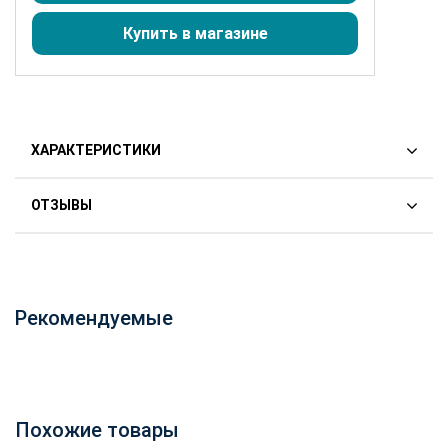
Купить в магазине
ХАРАКТЕРИСТИКИ
ОТЗЫВЫ
Производитель:
LEX
Статус:
Складская
Цвет:
Слоновая кость светлая
Рекомендуемые
Размеры(ШВГ):
376 x 595 x 330
Особенности:
Похожие товары