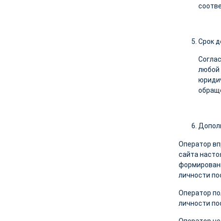
соотв
Срок д
Соглас
любой 
юридич
обраще
Допол
Оператор вп
сайта насто
формировани
личности по
Оператор по
личности по
Оператор не