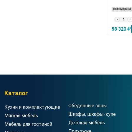
кая
складская
складская
+
-
+
-
+
4
24 569
58 320
Купить в магазине
Купить в магазине
Каталог
Обеденные зоны
Кухни и комплектующие
Шкафы, шкафы-купе
Мягкая мебель
Детская мебель
Мебель для гостиной
Прихожие