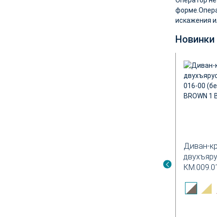
форме.Опера
искажения и
Новинки
new
new
о отдыха Вега-34
Диван Вега-10
Диван-к
двухъяр
КМ.009.01