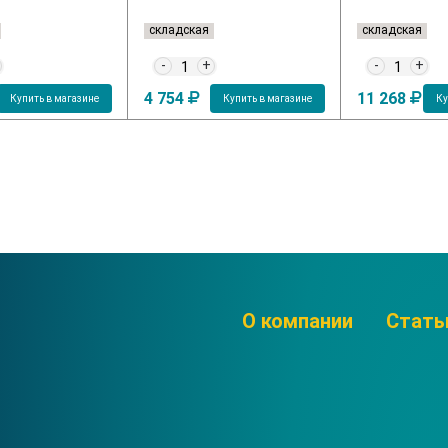
складская
складская
-
+
-
+
4 754
11 268
Купить в магазине
Купить в магазине
Ку
О компании
Стать