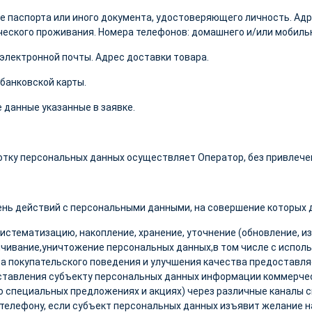
 паспорта или иного документа, удостоверяющего личность. Адр
еского проживания. Номера телефонов: домашнего и/или мобиль
электронной почты. Адрес доставки товара.
банковской карты.
 данные указанные в заявке.
тку персональных данных осуществляет Оператор, без привлечен
нь действий с персональными данными, на совершение которых д
систематизацию, накопление, хранение, уточнение (обновление, и
чивание,уничтожение персональных данных,в том числе с испол
а покупательского поведения и улучшения качества предоставляе
тавления субъекту персональных данных информации коммерчес
о специальных предложениях и акциях) через различные каналы св
 телефону, если субъект персональных данных изъявит желание 