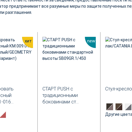
тор предпринимает все разумные меры по защите полученных пе
ли разглашения.
new
хит
new
ровать
СТАРТ PUSH с
Стул-кресло
усный
традиционными
-016...
боковинами ст...
Другие цвет