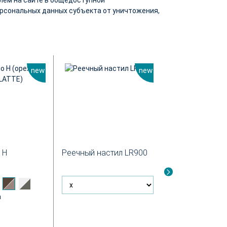
рсональных данных субъекта от уничтожения,
new
new
 Н
Реечный настил LR900
Диван прямой
GROUND 05 /G
08...
а