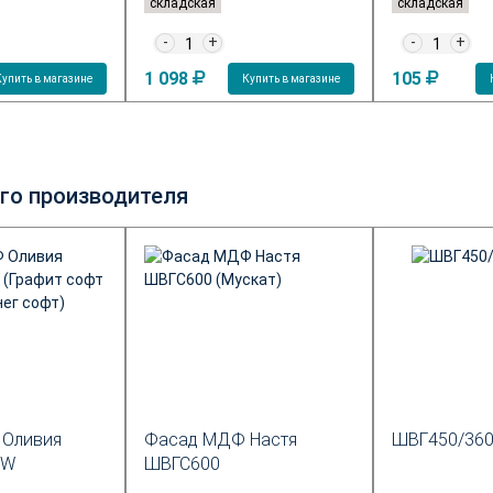
складская
складская
-
+
-
+
1 098
105
Купить в магазине
Купить в магазине
го производителя
Оливия
Фасад МДФ Настя
ШВГ450/36
EW
ШВГС600