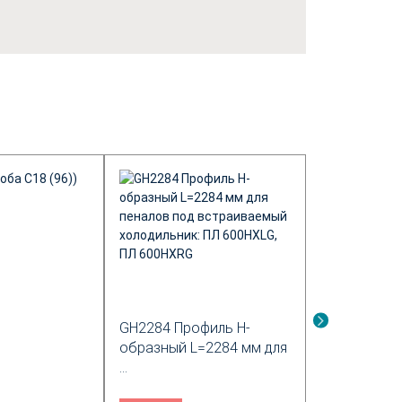
GH2284 Профиль Н-
Ручка-кноп
образный L=2284 мм для
AL6-AL6 33х
...