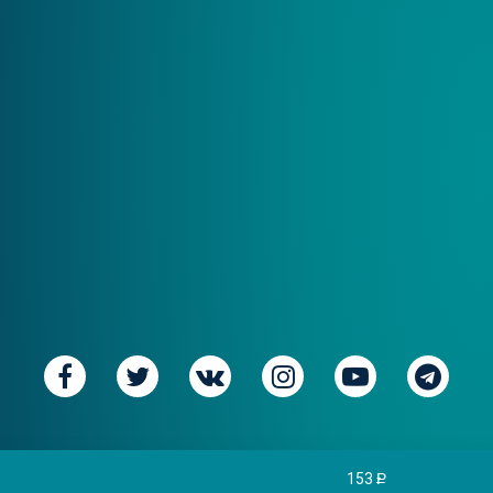
© Federal furniture operator «NIKAMEB». Все права защищен
153
P