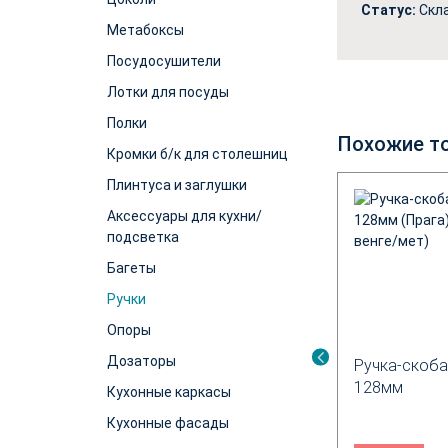
Статус:
Скл
Метабоксы
Посудосушители
Лотки для посуды
Полки
Похожие т
Кромки б/к для столешниц
Плинтуса и заглушки
%
Аксессуары для кухни/
подсветка
Багеты
Ручки
Опоры
Дозаторы
учка POINT
Ручка-скоба М0029 С15
Ручка-скоба
2
128мм
128мм
Кухонные каркасы
Кухонные фасады