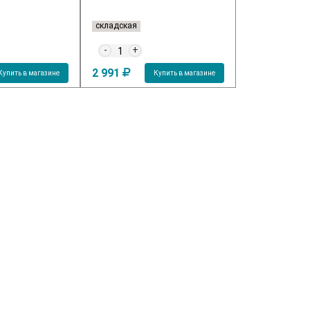
складская
складская
-
+
-
+
2 991
4 466
Купить в магазине
Купить в магазине