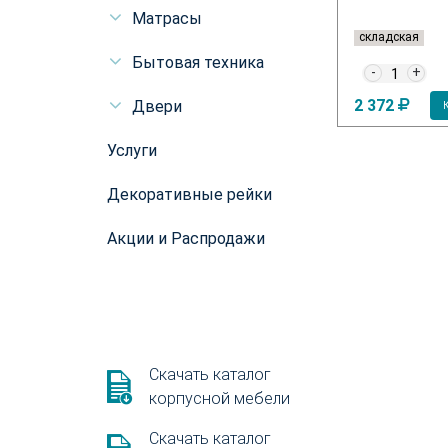
Матрасы
складская
складская
Бытовая техника
-
+
-
+
9 750
2 372
Двери
упить в магазине
Купить в магазине
Услуги
Декоративные рейки
Акции и Распродажи
Скачать каталог
корпусной мебели
Скачать каталог