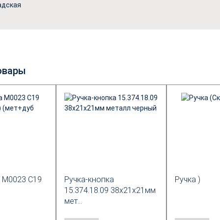
адская
овары
 М0023 С19
Ручка-кнопка
Ручка )
15.374.18.09 38х21х21мм
мет...