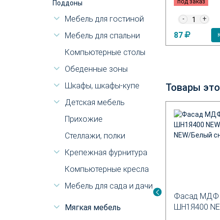
под заказ
под заказ
Поддоны
Мебель для гостиной
-
+
-
+
81
87
Мебель для спальни
упить в магазине
Купить в магазине
Компьютерные столы
Обеденные зоны
Шкафы, шкафы-купе
Товары это
Детская мебель
Прихожие
Стеллажи, полки
Крепежная фурнитура
Компьютерные кресла
Мебель для сада и дачи
Престиж
Фасад МДФ Монако
Фасад МДФ 
ШП800
ШН1Я400 N
Мягкая мебель