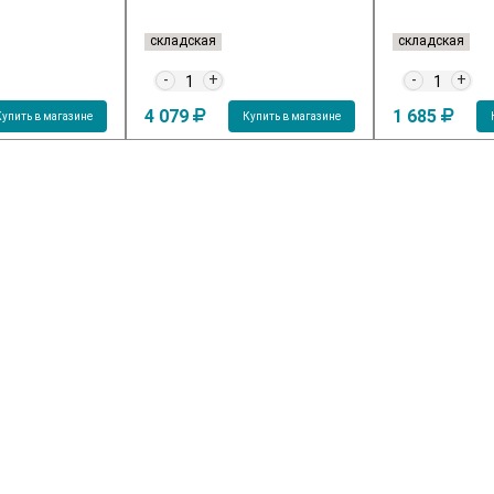
складская
складская
-
+
-
+
4 079
1 685
Купить в магазине
Купить в магазине