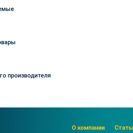
емые
овары
го производителя
О компании
Стать