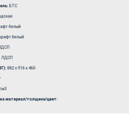
ель:
БТС
адская
рафт белый
крафт белый
ЛДСП
:
ЛДСП
Г):
882 x 916 x 460
г
4 м3
нка материал/толщина/цвет: