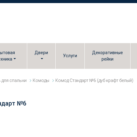
ытовая
Двери
Декоративные
Услуги
ехника
рейки
 для спальни
Комоды
Комод Стандарт №6 (дуб крафт белый)
ндарт №6